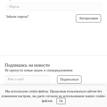
Забыли пароль?
Подпишись на новости
Не пропусти новые акции и спецпредложения
Подписаться
Мы используем cookie-файлы. Продолжая пользоваться сайтом без
biterm24.ru - "БИТЕРМ" © 2026
изменения настроек, вы даете согласие на использование ваших cookie-
файлов.
Ok
Создание и продвижение сайтов
«Веб Сервис Онлайн»