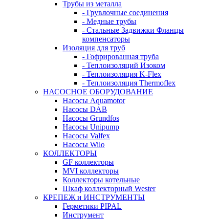
Трубы из металла
- Грувлочные соединения
- Медные трубы
- Стальные Задвижки Фланцы
компенсаторы
Изоляция для труб
- Гофрированная труба
- Теплоизоляций Изоком
- Теплоизоляция K-Flex
- Теплоизоляция Thermoflex
НАСОСНОЕ ОБОРУДОВАНИЕ
Насосы Aquamotor
Насосы DAB
Насосы Grundfos
Насосы Unipump
Насосы Valfex
Насосы Wilo
КОЛЛЕКТОРЫ
GF коллекторы
MVI коллекторы
Коллекторы котельные
Шкаф коллекторный Wester
КРЕПЕЖ и ИНСТРУМЕНТЫ
Герметики PIPAL
Инструмент