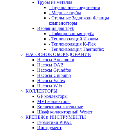
Трубы из металла
- Грувлочные соединения
- Медные трубы
- Стальные Задвижки Фланцы
компенсаторы
Изоляция для труб
- Гофрированная труба
- Теплоизоляций Изоком
- Теплоизоляция K-Flex
- Теплоизоляция Thermoflex
НАСОСНОЕ ОБОРУДОВАНИЕ
Насосы Aquamotor
Насосы DAB
Насосы Grundfos
Насосы Unipump
Насосы Valfex
Насосы Wilo
КОЛЛЕКТОРЫ
GF коллекторы
MVI коллекторы
Коллекторы котельные
Шкаф коллекторный Wester
КРЕПЕЖ и ИНСТРУМЕНТЫ
Герметики PIPAL
Инструмент