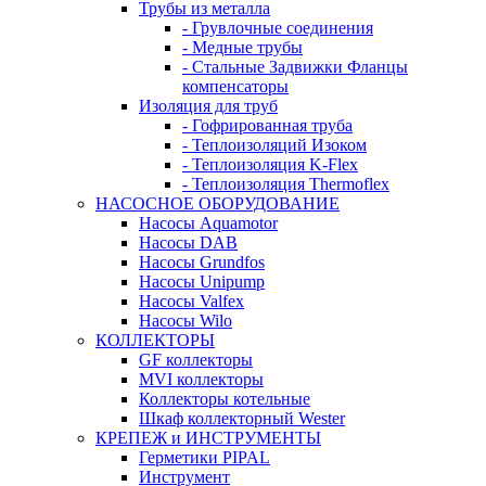
Трубы из металла
- Грувлочные соединения
- Медные трубы
- Стальные Задвижки Фланцы
компенсаторы
Изоляция для труб
- Гофрированная труба
- Теплоизоляций Изоком
- Теплоизоляция K-Flex
- Теплоизоляция Thermoflex
НАСОСНОЕ ОБОРУДОВАНИЕ
Насосы Aquamotor
Насосы DAB
Насосы Grundfos
Насосы Unipump
Насосы Valfex
Насосы Wilo
КОЛЛЕКТОРЫ
GF коллекторы
MVI коллекторы
Коллекторы котельные
Шкаф коллекторный Wester
КРЕПЕЖ и ИНСТРУМЕНТЫ
Герметики PIPAL
Инструмент