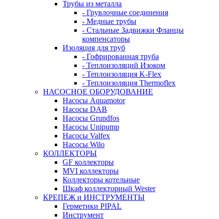
Трубы из металла
- Грувлочные соединения
- Медные трубы
- Стальные Задвижки Фланцы
компенсаторы
Изоляция для труб
- Гофрированная труба
- Теплоизоляций Изоком
- Теплоизоляция K-Flex
- Теплоизоляция Thermoflex
НАСОСНОЕ ОБОРУДОВАНИЕ
Насосы Aquamotor
Насосы DAB
Насосы Grundfos
Насосы Unipump
Насосы Valfex
Насосы Wilo
КОЛЛЕКТОРЫ
GF коллекторы
MVI коллекторы
Коллекторы котельные
Шкаф коллекторный Wester
КРЕПЕЖ и ИНСТРУМЕНТЫ
Герметики PIPAL
Инструмент