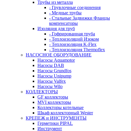
Трубы из металла
- Грувлочные соединения
- Медные трубы
- Стальные Задвижки Фланцы
компенсаторы
Изоляция для труб
- Гофрированная труба
- Теплоизоляций Изоком
- Теплоизоляция K-Flex
- Теплоизоляция Thermoflex
НАСОСНОЕ ОБОРУДОВАНИЕ
Насосы Aquamotor
Насосы DAB
Насосы Grundfos
Насосы Unipump
Насосы Valfex
Насосы Wilo
КОЛЛЕКТОРЫ
GF коллекторы
MVI коллекторы
Коллекторы котельные
Шкаф коллекторный Wester
КРЕПЕЖ и ИНСТРУМЕНТЫ
Герметики PIPAL
Инструмент