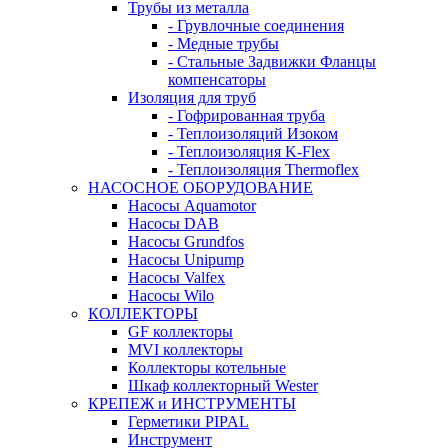
Трубы из металла
- Грувлочные соединения
- Медные трубы
- Стальные Задвижки Фланцы
компенсаторы
Изоляция для труб
- Гофрированная труба
- Теплоизоляций Изоком
- Теплоизоляция K-Flex
- Теплоизоляция Thermoflex
НАСОСНОЕ ОБОРУДОВАНИЕ
Насосы Aquamotor
Насосы DAB
Насосы Grundfos
Насосы Unipump
Насосы Valfex
Насосы Wilo
КОЛЛЕКТОРЫ
GF коллекторы
MVI коллекторы
Коллекторы котельные
Шкаф коллекторный Wester
КРЕПЕЖ и ИНСТРУМЕНТЫ
Герметики PIPAL
Инструмент