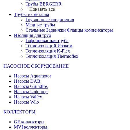
Трубы BERGERR
+ Показать все
Трубы из металла
Грувлочные соединения
Медные трубы
Стальные Задвижки Фланцы компенсаторы
Изоляция для труб
Гофрированная труба
Теплоизоляций Изоком
Теплоизоляция K-Flex
Теплоизоляция Thermoflex
НАСОСНОЕ ОБОРУДОВАНИЕ
Насосы Aquamotor
Насосы DAB
Насосы Grundfos
Насосы Unipump
Насосы Valfex
Насосы Wilo
КОЛЛЕКТОРЫ
GF коллекторы
MVI коллекторы