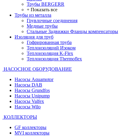
Трубы BERGERR
+ Показать все
Трубы из металла
Грувлочные соединения
Медные трубы
Стальные Задвижки Фланцы компенсаторы
Изоляция для труб
Гофрированная труба
Теплоизоляций Изоком
Теплоизоляция K-Flex
Теплоизоляция Thermoflex
НАСОСНОЕ ОБОРУДОВАНИЕ
Насосы Aquamotor
Насосы DAB
Насосы Grundfos
Насосы Unipump
Насосы Valfex
Насосы Wilo
КОЛЛЕКТОРЫ
GF коллекторы
MVI коллекторы