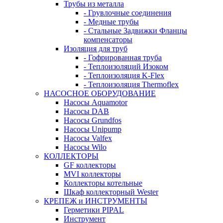
Трубы из металла
- Грувлочные соединения
- Медные трубы
- Стальные Задвижки Фланцы
компенсаторы
Изоляция для труб
- Гофрированная труба
- Теплоизоляций Изоком
- Теплоизоляция K-Flex
- Теплоизоляция Thermoflex
НАСОСНОЕ ОБОРУДОВАНИЕ
Насосы Aquamotor
Насосы DAB
Насосы Grundfos
Насосы Unipump
Насосы Valfex
Насосы Wilo
КОЛЛЕКТОРЫ
GF коллекторы
MVI коллекторы
Коллекторы котельные
Шкаф коллекторный Wester
КРЕПЕЖ и ИНСТРУМЕНТЫ
Герметики PIPAL
Инструмент