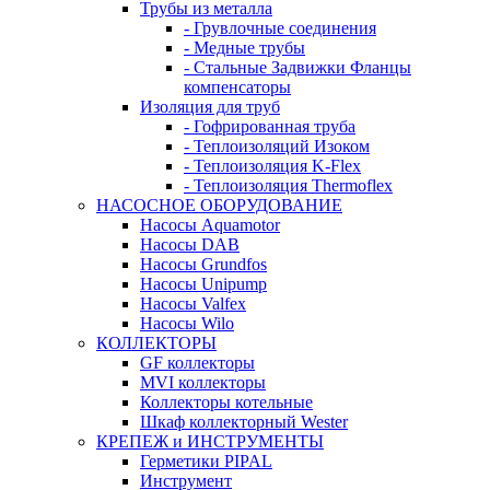
Трубы из металла
- Грувлочные соединения
- Медные трубы
- Стальные Задвижки Фланцы
компенсаторы
Изоляция для труб
- Гофрированная труба
- Теплоизоляций Изоком
- Теплоизоляция K-Flex
- Теплоизоляция Thermoflex
НАСОСНОЕ ОБОРУДОВАНИЕ
Насосы Aquamotor
Насосы DAB
Насосы Grundfos
Насосы Unipump
Насосы Valfex
Насосы Wilo
КОЛЛЕКТОРЫ
GF коллекторы
MVI коллекторы
Коллекторы котельные
Шкаф коллекторный Wester
КРЕПЕЖ и ИНСТРУМЕНТЫ
Герметики PIPAL
Инструмент