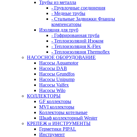
Трубы из металла
- Грувлочные соединения
- Медные трубы
- Стальные Задвижки Фланцы
компенсаторы
Изоляция для труб
- Гофрированная труба
- Теплоизоляций Изоком
- Теплоизоляция K-Flex
- Теплоизоляция Thermoflex
НАСОСНОЕ ОБОРУДОВАНИЕ
Насосы Aquamotor
Насосы DAB
Насосы Grundfos
Насосы Unipump
Насосы Valfex
Насосы Wilo
КОЛЛЕКТОРЫ
GF коллекторы
MVI коллекторы
Коллекторы котельные
Шкаф коллекторный Wester
КРЕПЕЖ и ИНСТРУМЕНТЫ
Герметики PIPAL
Инструмент