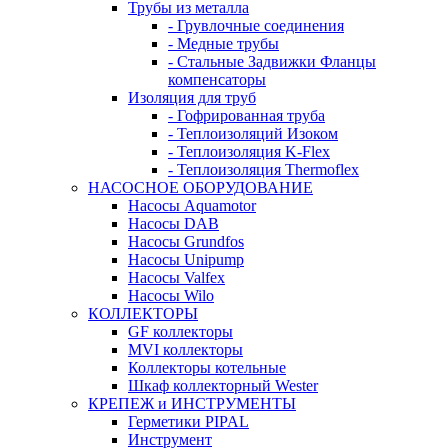
Трубы из металла
- Грувлочные соединения
- Медные трубы
- Стальные Задвижки Фланцы
компенсаторы
Изоляция для труб
- Гофрированная труба
- Теплоизоляций Изоком
- Теплоизоляция K-Flex
- Теплоизоляция Thermoflex
НАСОСНОЕ ОБОРУДОВАНИЕ
Насосы Aquamotor
Насосы DAB
Насосы Grundfos
Насосы Unipump
Насосы Valfex
Насосы Wilo
КОЛЛЕКТОРЫ
GF коллекторы
MVI коллекторы
Коллекторы котельные
Шкаф коллекторный Wester
КРЕПЕЖ и ИНСТРУМЕНТЫ
Герметики PIPAL
Инструмент