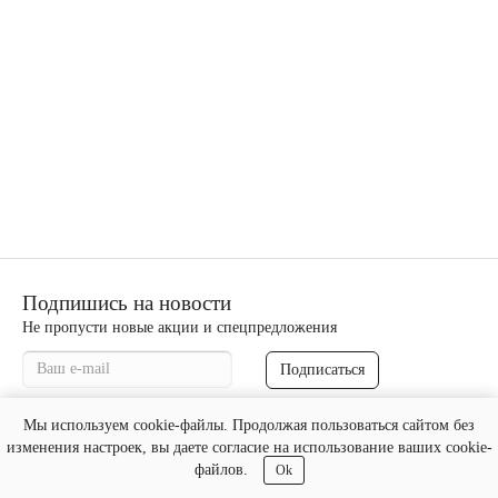
Подпишись на новости
Не пропусти новые акции и спецпредложения
Подписаться
Мы используем cookie-файлы. Продолжая пользоваться сайтом без
biterm24.ru - "БИТЕРМ" © 2026
изменения настроек, вы даете согласие на использование ваших cookie-
файлов.
Ok
Создание и продвижение сайтов
«Веб Сервис Онлайн»