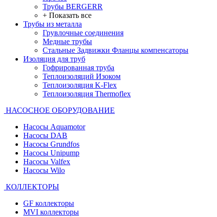
Трубы BERGERR
+ Показать все
Трубы из металла
Грувлочные соединения
Медные трубы
Стальные Задвижки Фланцы компенсаторы
Изоляция для труб
Гофрированная труба
Теплоизоляций Изоком
Теплоизоляция K-Flex
Теплоизоляция Thermoflex
НАСОСНОЕ ОБОРУДОВАНИЕ
Насосы Aquamotor
Насосы DAB
Насосы Grundfos
Насосы Unipump
Насосы Valfex
Насосы Wilo
КОЛЛЕКТОРЫ
GF коллекторы
MVI коллекторы