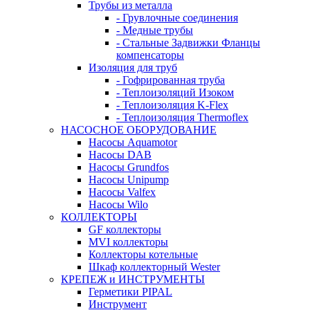
Трубы из металла
- Грувлочные соединения
- Медные трубы
- Стальные Задвижки Фланцы
компенсаторы
Изоляция для труб
- Гофрированная труба
- Теплоизоляций Изоком
- Теплоизоляция K-Flex
- Теплоизоляция Thermoflex
НАСОСНОЕ ОБОРУДОВАНИЕ
Насосы Aquamotor
Насосы DAB
Насосы Grundfos
Насосы Unipump
Насосы Valfex
Насосы Wilo
КОЛЛЕКТОРЫ
GF коллекторы
MVI коллекторы
Коллекторы котельные
Шкаф коллекторный Wester
КРЕПЕЖ и ИНСТРУМЕНТЫ
Герметики PIPAL
Инструмент