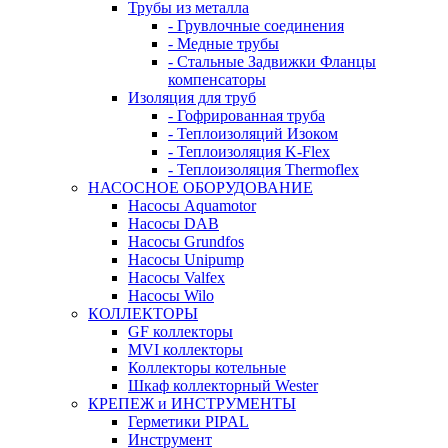
Трубы из металла
- Грувлочные соединения
- Медные трубы
- Стальные Задвижки Фланцы
компенсаторы
Изоляция для труб
- Гофрированная труба
- Теплоизоляций Изоком
- Теплоизоляция K-Flex
- Теплоизоляция Thermoflex
НАСОСНОЕ ОБОРУДОВАНИЕ
Насосы Aquamotor
Насосы DAB
Насосы Grundfos
Насосы Unipump
Насосы Valfex
Насосы Wilo
КОЛЛЕКТОРЫ
GF коллекторы
MVI коллекторы
Коллекторы котельные
Шкаф коллекторный Wester
КРЕПЕЖ и ИНСТРУМЕНТЫ
Герметики PIPAL
Инструмент